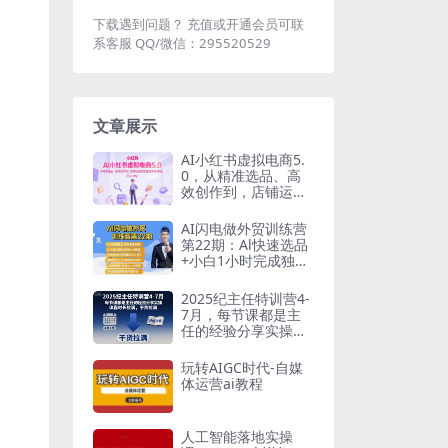
下载遇到问题？ 充值或开通会员可联
系客服 QQ/微信：295520529
文章展示
AI小红书虚拟电商5.
0，从精准选品、高
效创作到，店铺运营
的全链路实战课程
AI闪电做外贸训练营
第22期：Al快速选品
+小白1小时完成独立
站搭建+10分钟获取2
00个客户等
2025纪主任特训营4-
7月，每节课都是主
任的经验分享实操，
课程时长拉满，干货
拉满
玩转AIGC时代-自媒
体运营ai教程
人工智能落地实操