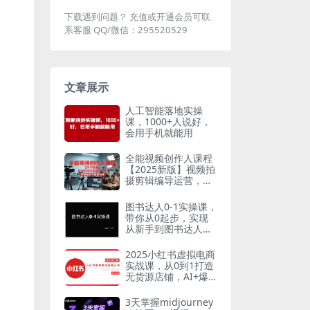
下载遇到问题？ 充值或开通会员可联
系客服 QQ/微信：295520529
文章展示
人工智能落地实操
课，1000+人说好，
会用手机就能用
全能视频创作人课程
【2025新版】视频拍
摄剪辑编导运营，零
基础学习视频创作
图书达人0-1实操课，
带你从0起步，实现
从新手到图书达人的
蜕变
2025小红书虚拟电商
实战课，从0到1打造
无货源店铺，AI+爆
款笔记轻松变现
3天掌握midjourney