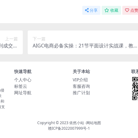
分享
收藏
点赞
上一篇
下一篇
到成交的
AIGC电商必备实操：21节平面设计实战课，教
业人打造
玩转AI
快速导航
关于本站
联
个人中心
VIP介绍
标签云
客服咨询
为侵
网址导航
推广计划
歉
验和
请支
Copyright © 2023
依然小站
-
网站地图
赣ICP备2022007999号-1