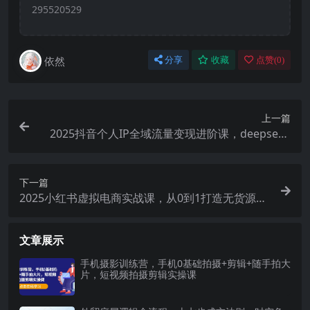
295520529
依然
分享
收藏
点赞(
0
)
上一篇
2025抖音个人IP全域流量变现进阶课，deepseek
千川爆单进阶课
下一篇
2025小红书虚拟电商实战课，从0到1打造无货源店
铺，AI+爆款笔记轻松变现
文章展示
手机摄影训练营，手机0基础拍摄+剪辑+随手拍大
片，短视频拍摄剪辑实操课