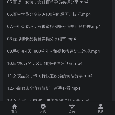
05.百货，女装，女鞋百单学员实操分享.mp4
06.百单学员分享从0-100单的经历、技巧.mp4
07.手机壳专场，有被举报和账号违规问题处理.mp4
08.虚拟和食品类目实操分享细节.mp4
09.手机壳4天1800单分享和视频搬运防止违规.mp4
10.日销6万的女装店铺操作详细剖解.mp4
11.女装品类，卡同行快速起爆的玩法分享.mp4
12.小白做店全流程解析，新手必看.mp4
13.女装日出2000单，低退货率混剪玩法.mp4
首页
分类
会员
我的
14.【新手必看】食品日出400单的选品操作细节.mp4