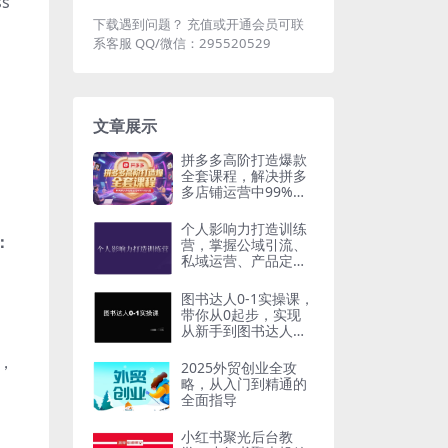
s
下载遇到问题？ 充值或开通会员可联
系客服 QQ/微信：295520529
文章展示
拼多多高阶打造爆款
全套课程，解决拼多
多店铺运营中99%的
问题
个人影响力打造训练
：
营，掌握公域引流、
私域运营、产品定位
等核心技能，实现从
0到1的个人IP蜕变
图书达人0-1实操课，
带你从0起步，实现
从新手到图书达人的
蜕变
，
2025外贸创业全攻
略，从入门到精通的
全面指导
小红书聚光后台教