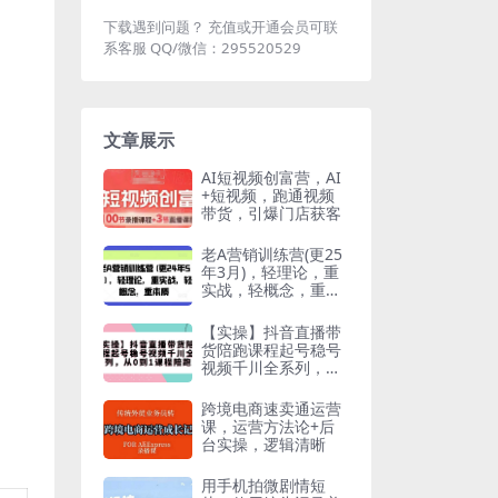
下载遇到问题？ 充值或开通会员可联
系客服 QQ/微信：295520529
文章展示
AI短视频创富营，AI
+短视频，跑通视频
带货，引爆门店获客
老A营销训练营(更25
年3月)，轻理论，重
实战，轻概念，重本
质
【实操】抖音直播带
货陪跑课程起号稳号
视频千川全系列，从
0到1课程陪跑
跨境电商速卖通运营
课，​运营方法论+后
台实操，逻辑清晰
用手机拍微剧情短