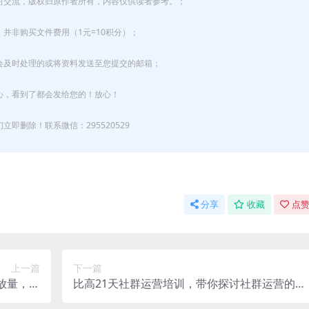
习交流，版权归原作者所有，内容仅供读者参考。；
并非购买文件费用（1元=10积分）；
会及时处理的或将资料发送至您提交的邮箱；
心，看到了都会发给您的！放心！
即删除！联系微信：295520529
分享
收藏
点赞
上一篇
下一篇
放量，生
比高21天社群运营培训，带你探讨社群运营的全
即刻起飞
流程规划