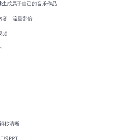
I，1键生成属于自己的音乐作品
款内容，流量翻倍
视频
!
，逻辑秒清晰
定汇报PPT