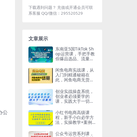
下载遇到问题？ 充值或开通会员可联
系客服 QQ/微信：295520529
文章展示
东南亚5国TikTok Sh
op运营课，手把手教
你爆品选品、流量获
取与ROI优化，轻松
开启跨境电商盈利之
闲鱼电商实战课，从
路
入门到精通秘籍在
此，闲鱼电商无货源
玩法超燃
创业实战操盘系统，
创业者必须要学的
课，实践大于一切真
知
办公
小红书电商高级课
程，新手小白必学方
法，实操教学+案例
分析
公众号运营系列课，