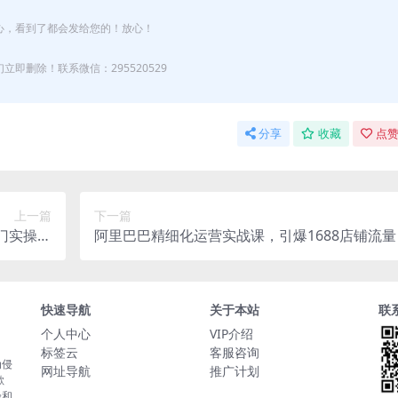
心，看到了都会发给您的！放心！
即删除！联系微信：295520529
分享
收藏
点赞
上一篇
下一篇
门实操指
阿里巴巴精细化运营实战课，引爆1688店铺流量
希音必看
快速导航
关于本站
联
个人中心
VIP介绍
标签云
客服咨询
为侵
网址导航
推广计划
歉
验和