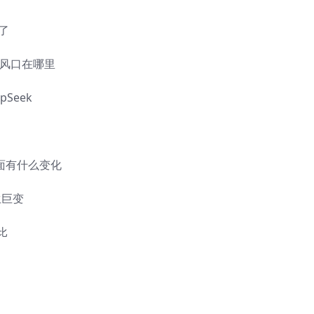
了
的风口在哪里
Seek
面有什么变化
生巨变
比